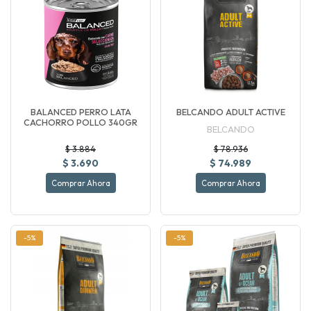
BALANCED PERRO LATA
BELCANDO ADULT ACTIVE
CACHORRO POLLO 340GR
BELCANDO
$ 3.884
$ 78.936
$ 3.690
$ 74.989
Comprar Ahora
Comprar Ahora
-5%
-5%