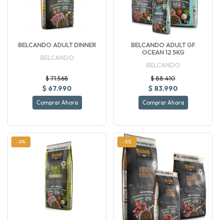
BELCANDO ADULT DINNER
BELCANDO ADULT GF
OCEAN 12.5KG
BELCANDO
BELCANDO
$ 71.568
$ 88.410
$ 67.990
$ 83.990
Comprar Ahora
Comprar Ahora
-5%
-5%