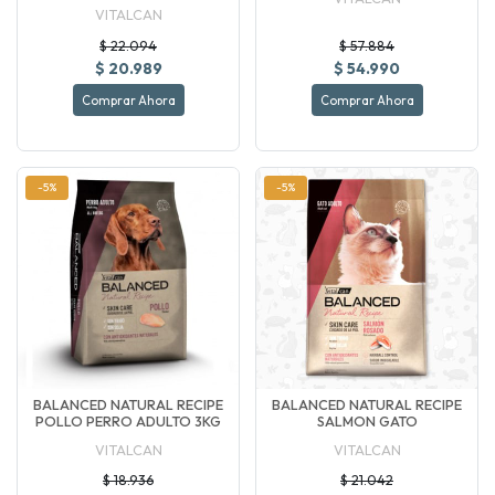
VITALCAN
$ 22.094
$ 57.884
$ 20.989
$ 54.990
Comprar Ahora
Comprar Ahora
-5%
-5%
BALANCED NATURAL RECIPE
BALANCED NATURAL RECIPE
POLLO PERRO ADULTO 3KG
SALMON GATO
VITALCAN
VITALCAN
$ 18.936
$ 21.042