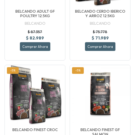
BELCANDO ADULT GF
BELCANDO CERDO IBERICO
POULTRY 12.5KG
Y ARROZ 12.5KG
BELCANDO
BELCANDO
$ 87.357
$ 75.778
$ 82.989
$ 71.989
Comprar Ahora
Comprar Ahora
-5%
-5%
BELCANDO FINEST CROC
BELCANDO FINEST GF
SALMON