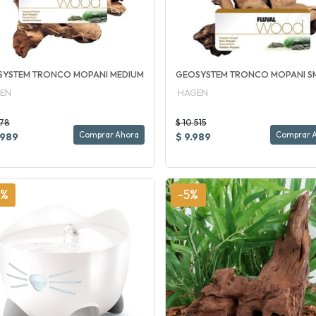
SYSTEM TRONCO MOPANI MEDIUM
GEOSYSTEM TRONCO MOPANI S
EN
HAGEN
778
$ 10.515
Comprar Ahora
Comprar 
.989
$ 9.989
5%
-5%