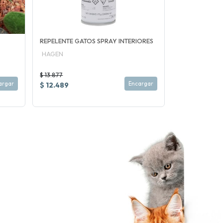
REPELENTE GATOS SPRAY INTERIORES
HAGEN
$ 13.877
argar
Encargar
$ 12.489