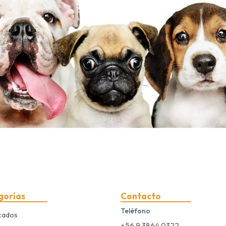
gorías
Contacto
Teléfono
cados
+56 9 3864 0322