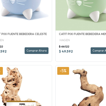
T PIXI FUENTE BEBEDERA CELESTE
CATIT PIXI FUENTE BEBEDERA ME
EN
HAGEN
122
$ 66.122
Comprar Ahora
Comprar 
.592
$ 49.592
%
-5%