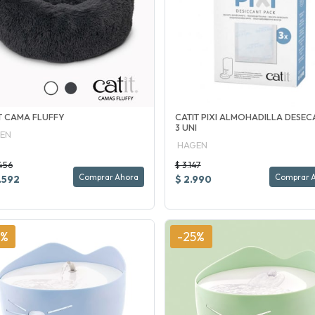
T CAMA FLUFFY
CATIT PIXI ALMOHADILLA DESEC
3 UNI
EN
HAGEN
456
$ 3.147
Comprar Ahora
Comprar 
.592
$ 2.990
5%
-25%