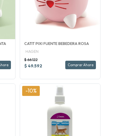
NTA
CATIT PIXI FUENTE BEBEDERA ROSA
HAGEN
$ 66.122
Ahora
Comprar Ahora
$ 49.592
-10%