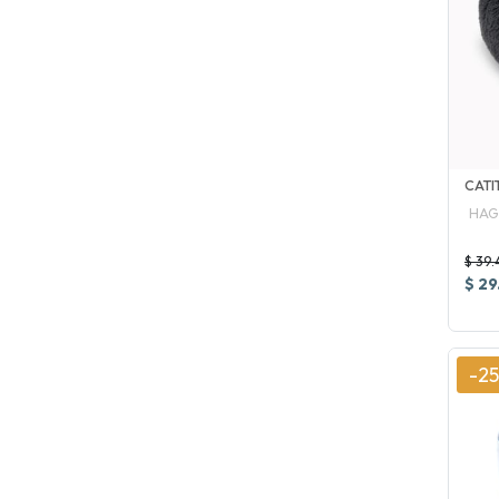
CATI
HAG
$ 39.
$ 29
-2