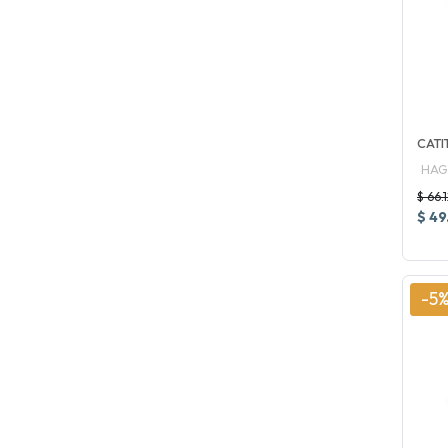
CATI
HAG
$ 66.
$ 49
-5