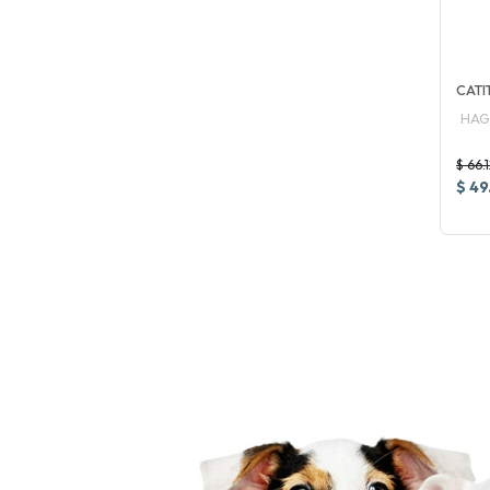
CATI
HAG
$ 66.
$ 49