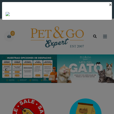
×
×
Envío Gratis por compras sobre $30.000. Despacho Same Day
hasta las 16:00 Sector Oriente y 12:00 para Santiago; Despachos
Express Sector Oriente por compras hasta las 17:30.
0
‹
›