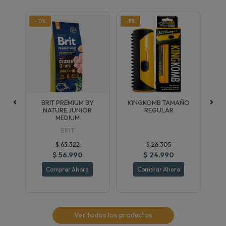
-10%
-5%
-5
LT
BRIT PREMIUM BY
KINGKOMB TAMAÑO
NATURE JUNIOR
REGULAR
L
MEDIUM
BRIT
$ 63.322
$ 26.305
$ 56.990
$ 24.990
Comprar Ahora
Comprar Ahora
Ver todos los productos