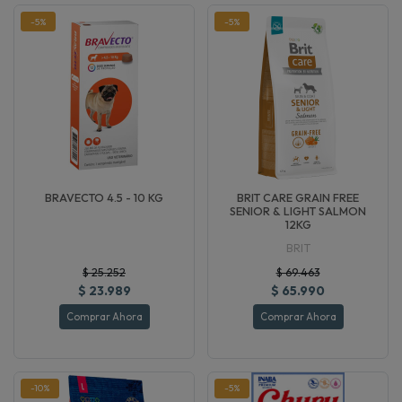
-5%
-5%
BRAVECTO 4.5 - 10 KG
BRIT CARE GRAIN FREE
SENIOR & LIGHT SALMON
12KG
BRIT
$ 25.252
$ 69.463
$ 23.989
$ 65.990
Comprar Ahora
Comprar Ahora
-10%
-5%