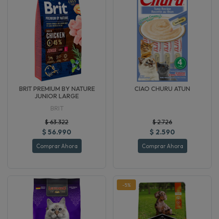
BRIT PREMIUM BY NATURE
CIAO CHURU ATUN
JUNIOR LARGE
BRIT
$ 63.322
$ 2.726
$ 56.990
$ 2.590
Comprar Ahora
Comprar Ahora
-5%