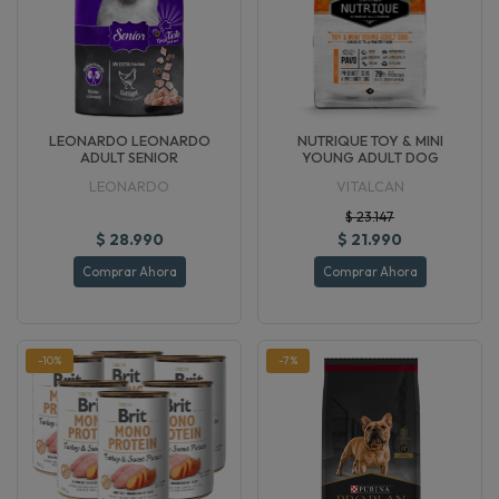
LEONARDO LEONARDO
NUTRIQUE TOY & MINI
ADULT SENIOR
YOUNG ADULT DOG
LEONARDO
VITALCAN
$ 23.147
$ 28.990
$ 21.990
Comprar Ahora
Comprar Ahora
-10%
-7%