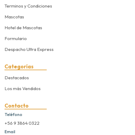
Terminos y Condiciones
Mascotas
Hotel de Mascotas
Formulario
Despacho Ultra Express
Categorías
Destacados
Los más Vendidos
Contacto
Teléfono
+56 9 3864 0322
Email