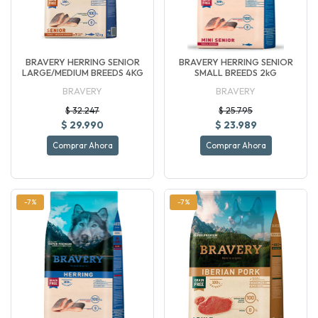
BRAVERY HERRING SENIOR
BRAVERY HERRING SENIOR
LARGE/MEDIUM BREEDS 4KG
SMALL BREEDS 2kG
BRAVERY
BRAVERY
$ 32.247
$ 25.795
$ 29.990
$ 23.989
Comprar Ahora
Comprar Ahora
-7%
-7%