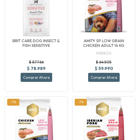
BRIT CARE DOG INSECT &
AMITY SP LOW GRAIN
FISH SENSITIVE
CHICKEN ADULT 14 KG
PERROS
$ 87.766
$ 64.505
$ 78.989
$ 59.990
Comprar Ahora
Comprar Ahora
-7%
-7%