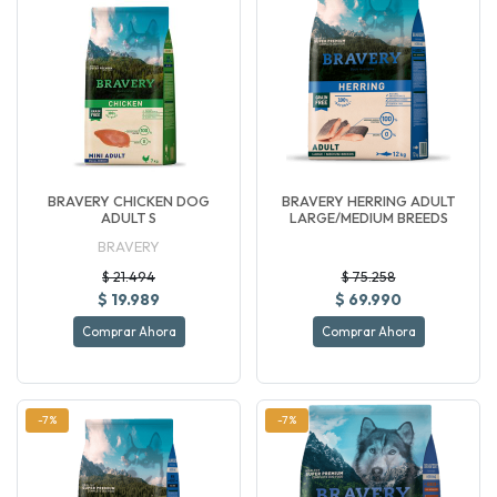
BRAVERY CHICKEN DOG
BRAVERY HERRING ADULT
ADULT S
LARGE/MEDIUM BREEDS
BRAVERY
$ 21.494
$ 75.258
$ 19.989
$ 69.990
Comprar Ahora
Comprar Ahora
-7%
-7%