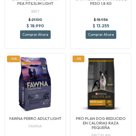
PEA FIT&SLIM LIGHT
PESO 1,8 KG
BRIT
$ 21.100
$ 18.936
$ 18.990
$ 13.255
Comprar Ahora
Comprar Ahora
-10%
-5%
FAWNA PERRO ADULT LIGHT
PRO PLAN DOG REDUCIDO
EN CALORIAS RAZA
FAWNA
PEQUEÑA
PRO PLAN