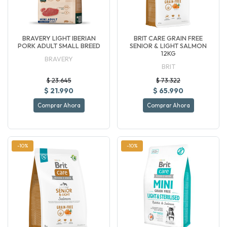
BRAVERY LIGHT IBERIAN
BRIT CARE GRAIN FREE
PORK ADULT SMALL BREED
SENIOR & LIGHT SALMON
12KG
BRAVERY
BRIT
$ 23.645
$ 73.322
$ 21.990
$ 65.990
Comprar Ahora
Comprar Ahora
-10%
-10%