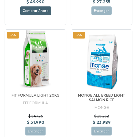
$ 49.990
$ 27.255
Comprar Ahora
Encargar
-5%
-5%
FIT FORMULA LIGHT 20KG
MONGE ALL BREED LIGHT
SALMON RICE
FIT FORMULA
MONGE
$ 54.726
$ 25.252
$ 51.990
$ 23.989
Encargar
Encargar