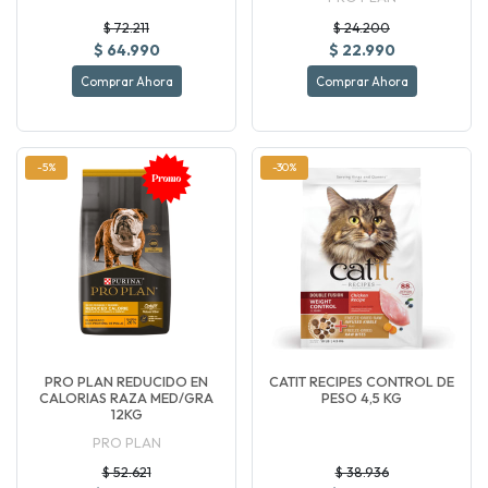
$ 72.211
$ 24.200
$ 64.990
$ 22.990
Comprar Ahora
Comprar Ahora
-5%
-30%
PRO PLAN REDUCIDO EN
CATIT RECIPES CONTROL DE
CALORIAS RAZA MED/GRA
PESO 4,5 KG
12KG
PRO PLAN
$ 52.621
$ 38.936