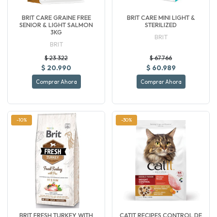
BRIT CARE GRAINE FREE
BRIT CARE MINI LIGHT &
SENIOR & LIGHT SALMON
STERILIZED
3KG
BRIT
BRIT
$ 23.322
$ 67.766
$ 20.990
$ 60.989
Comprar Ahora
Comprar Ahora
-10%
-30%
BRIT FRESH TURKEY WITH
CATIT RECIPES CONTROL DE