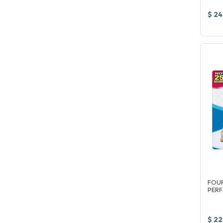
$ 24
FOUR
PERF
$ 22