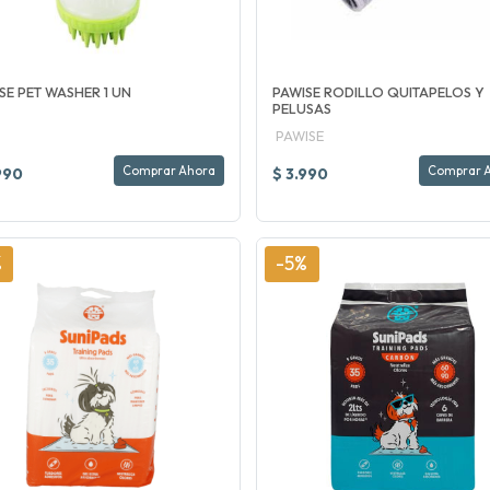
SE PET WASHER 1 UN
PAWISE RODILLO QUITAPELOS Y
PELUSAS
PAWISE
Comprar Ahora
Comprar 
990
$ 3.990
%
-5%