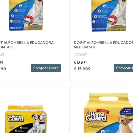
IT ALFOMBRILLA EDUCADORA
DOGIT ALFOMBRILLA EDUCADO
UM 30U
MEDIUM 50U
IT
DOGIT
63
$ 16.831
Comprar Ahora
Comprar 
990
$ 15.989