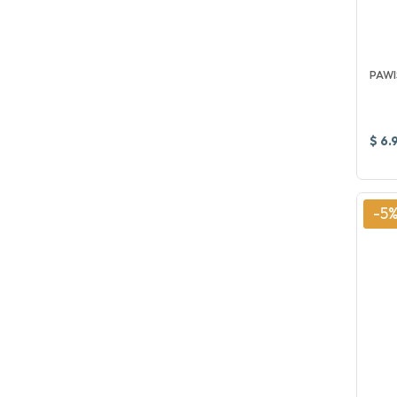
PAWI
$ 6.
-5