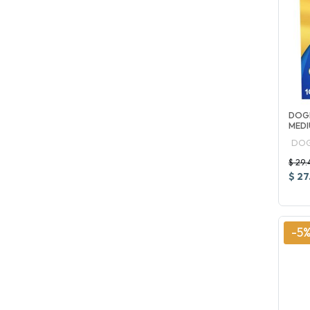
DOG
MEDI
DOG
$ 29.
$ 27
-5