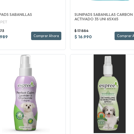
PADS SABANILLAS
SUNIPADS SABANILLAS CARBON
ACTIVADO 35 UNI 65X65
IPET
673
$ 17.884
Comprar Ahora
Comprar 
.989
$ 16.990