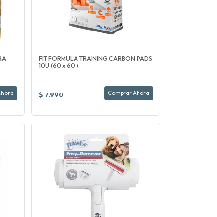
RA
FIT FORMULA TRAINING CARBON PADS
10U (60 x 60 )
Ahora
Comprar Ahora
$ 7.990