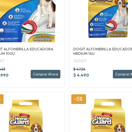
IT ALFOMBRILLA EDUCADORA
DOGIT ALFOMBRILLA EDUCADO
UM 100U
MEDIUM 14U
IT
DOGIT
463
$ 4.726
Comprar Ahora
Comprar 
.990
$ 4.490
%
-5%