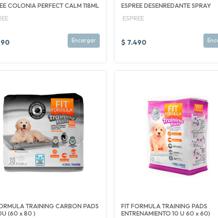
EE COLONIA PERFECT CALM 118ML
ESPREE DESENREDANTE SPRAY
REE
ESPREE
Encargar
Enc
990
$ 7.490
FORMULA TRAINING CARBON PADS
FIT FORMULA TRAINING PADS
U (60 x 80 )
ENTRENAMIENTO 10 U 60 x 60)