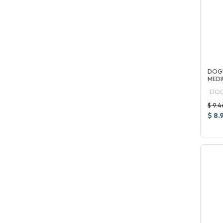
DOG
MEDI
DOG
$ 9.4
$ 8.