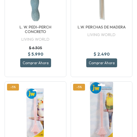
L. W. PEDI-PERCH
L.W. PERCHAS DE MADERA
CONCRETO
LIVING WORLD
LIVING WORLD
$ 6.305
$ 5.990
$ 2.490
Comprar Ahora
Comprar Ahora
-5%
-5%