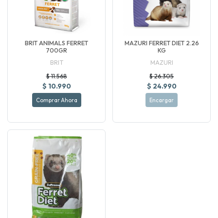
BRIT ANIMALS FERRET
MAZURI FERRET DIET 2.26
700GR
KG
BRIT
MAZURI
$ 11.568
$ 26.305
$ 10.990
$ 24.990
Comprar Ahora
Encargar