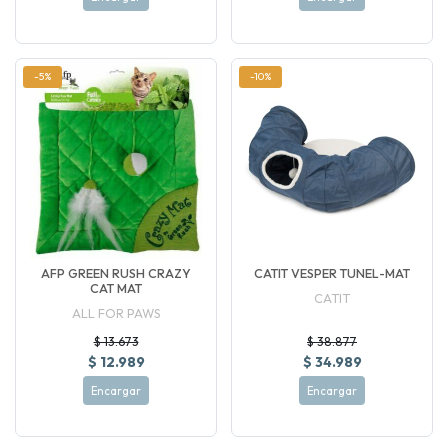
-5%
-10%
AFP GREEN RUSH CRAZY
CATIT VESPER TUNEL-MAT
CAT MAT
CATIT
ALL FOR PAWS
$ 13.673
$ 38.877
$ 12.989
$ 34.989
Encargar
Encargar