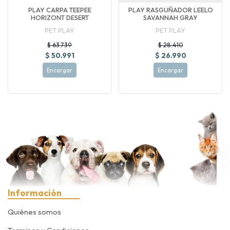
PLAY CARPA TEEPEE
PLAY RASGUÑADOR LEELO
HORIZONT DESERT
SAVANNAH GRAY
PET PLAY
PET PLAY
$ 63.739
$ 28.410
$ 50.991
$ 26.990
Encargar
Encargar
Información
Quiénes somos