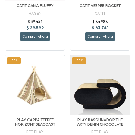
CATIT CAMA FLUFFY
CATIT VESPER ROCKET
HAGEN
CATIT
$ 39.456
$ 84.988
$ 29.592
$ 63.741
Comprar Ahora
Comprar Ahora
-20%
-20%
PLAY CARPA TEEPEE
PLAY RASGUÑADOR THE
HORIZONT SEACOAST
ARTY DENIM CHOCOLATE
PET PLAY
PET PLAY