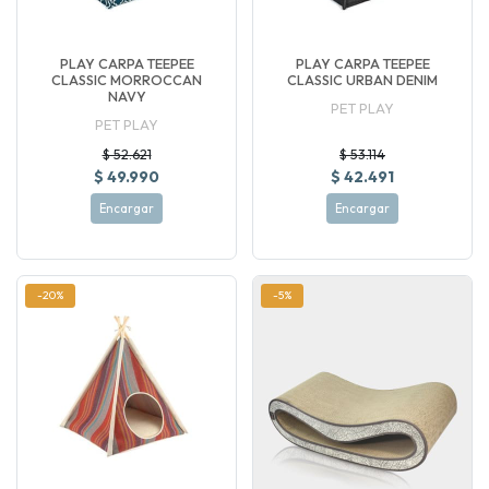
PLAY CARPA TEEPEE
PLAY CARPA TEEPEE
CLASSIC MORROCCAN
CLASSIC URBAN DENIM
NAVY
PET PLAY
PET PLAY
$ 52.621
$ 53.114
$ 49.990
$ 42.491
Encargar
Encargar
-20%
-5%