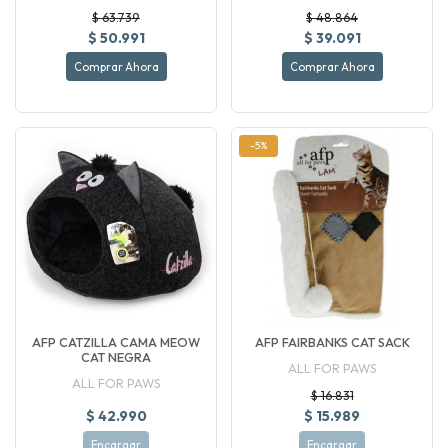
$ 63.739
$ 48.864
$ 50.991
$ 39.091
Comprar Ahora
Comprar Ahora
-5%
AFP CATZILLA CAMA MEOW
AFP FAIRBANKS CAT SACK
CAT NEGRA
ALL FOR PAWS
ALL FOR PAWS
$ 16.831
$ 42.990
$ 15.989
Encargar
Encargar