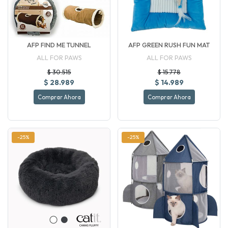
AFP FIND ME TUNNEL
AFP GREEN RUSH FUN MAT
ALL FOR PAWS
ALL FOR PAWS
$ 30.515
$ 15.778
$ 28.989
$ 14.989
Comprar Ahora
Comprar Ahora
-25%
-25%