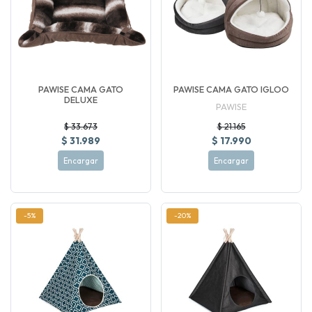
PAWISE CAMA GATO
PAWISE CAMA GATO IGLOO
DELUXE
PAWISE
$ 33.673
$ 21.165
$ 31.989
$ 17.990
Encargar
Encargar
-5%
-20%