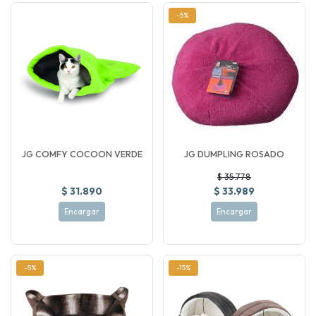
-5%
JG COMFY COCOON VERDE
JG DUMPLING ROSADO
$ 35.778
$ 31.890
$ 33.989
Encargar
Encargar
-5%
-15%