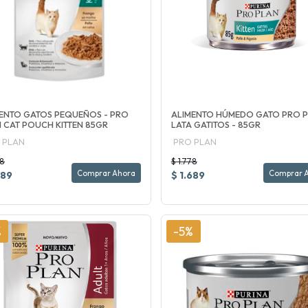
ENTO GATOS PEQUEÑOS - PRO
ALIMENTO HÚMEDO GATO PRO 
 CAT POUCH KITTEN 85GR
LATA GATITOS - 85GR
 PLAN
PRO PLAN
78
$ 1.778
Comprar Ahora
Comprar 
689
$ 1.689
%
-5%