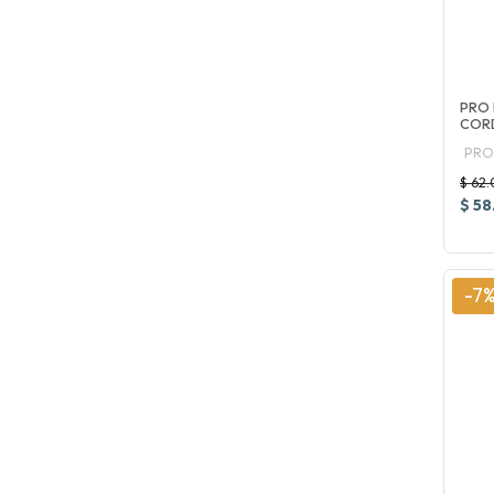
PRO 
CORD
PRO
$ 62
$ 58
-7