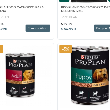
 PLAN DOG CACHORRO RAZA
PRO PLAN DOG CACHORRO RA
IANA
MEDIANA 12KG
 PLAN
PRO PLAN
720
$ 59.129
Comprar Ahora
Comprar 
.990
$ 54.990
%
-5%