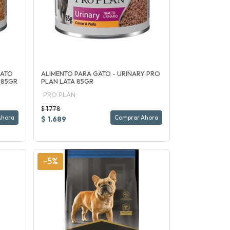
GATO
ALIMENTO PARA GATO - URINARY PRO
 85GR
PLAN LATA 85GR
PRO PLAN
$ 1.778
Ahora
Comprar Ahora
$ 1.689
-5%