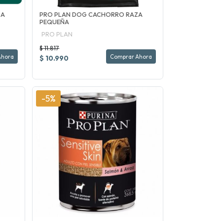
ZA
PRO PLAN DOG CACHORRO RAZA
PEQUEÑA
PRO PLAN
$ 11.817
Ahora
Comprar Ahora
$ 10.990
-5%