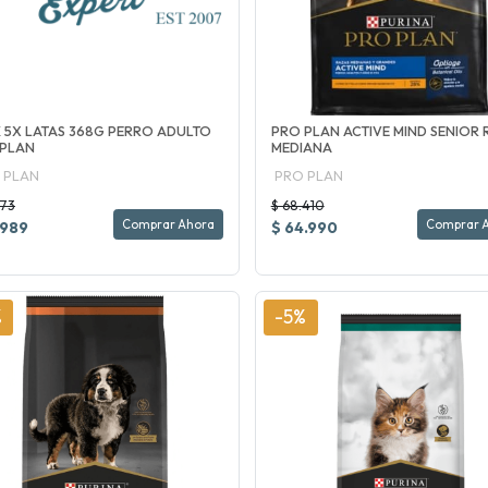
 5X LATAS 368G PERRO ADULTO
PRO PLAN ACTIVE MIND SENIOR
 PLAN
MEDIANA
 PLAN
PRO PLAN
673
$ 68.410
Comprar Ahora
Comprar 
.989
$ 64.990
%
-5%