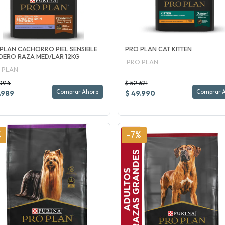
PLAN CACHORRO PIEL SENSIBLE
PRO PLAN CAT KITTEN
ERO RAZA MED/LAR 12KG
PRO PLAN
 PLAN
.094
$ 52.621
Comprar Ahora
Comprar 
.989
$ 49.990
%
-7%