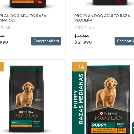
PLAN DOG ADULTO RAZA
PRO PLAN DOG ADULTO RAZA
ANA 3KG
PEQUEÑA
 PLAN
PRO PLAN
645
$ 23.645
Comprar Ahora
Comprar 
.990
$ 21.990
%
-7%