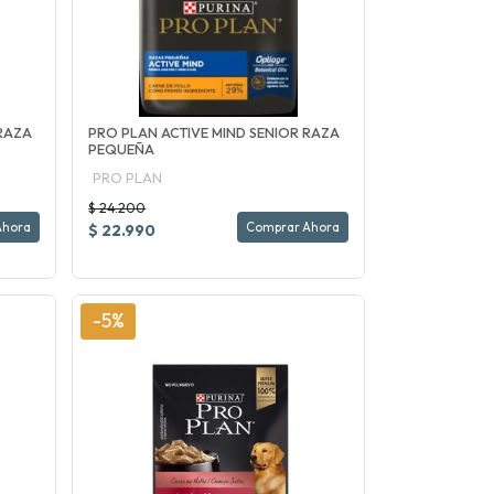
 RAZA
PRO PLAN ACTIVE MIND SENIOR RAZA
PEQUEÑA
PRO PLAN
$ 24.200
Ahora
Comprar Ahora
$ 22.990
-5%