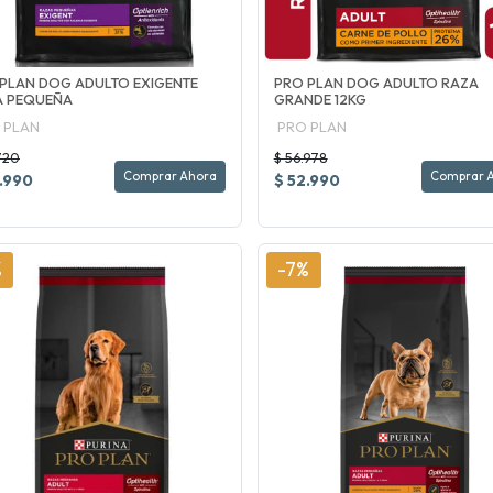
PLAN DOG ADULTO EXIGENTE
PRO PLAN DOG ADULTO RAZA
A PEQUEÑA
GRANDE 12KG
 PLAN
PRO PLAN
720
$ 56.978
Comprar Ahora
Comprar 
.990
$ 52.990
%
-7%