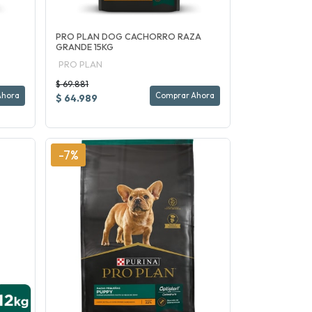
PRO PLAN DOG CACHORRO RAZA
GRANDE 15KG
PRO PLAN
$ 69.881
Ahora
Comprar Ahora
$ 64.989
-7%