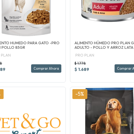
ENTO HUMEDO PARA GATO -PRO
ALIMENTO HÚMEDO PRO PLAN 
 POLLO 85GR
ADULTO - POLLO Y ARROZ LATA
 PLAN
PRO PLAN
78
$ 1.778
Comprar Ahora
Comprar 
689
$ 1.689
%
-5%