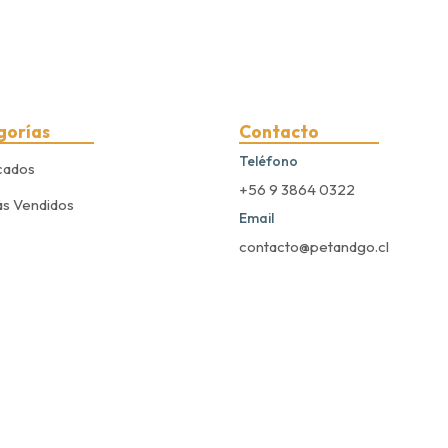
gorías
Contacto
Teléfono
cados
+56 9 3864 0322
s Vendidos
Email
contacto@petandgo.cl