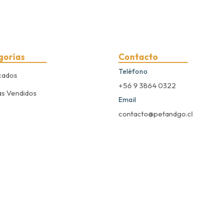
gorías
Contacto
Teléfono
cados
+56 9 3864 0322
s Vendidos
Email
contacto@petandgo.cl