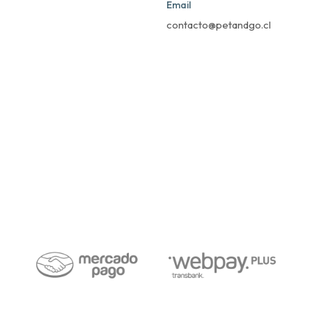
Email
contacto@petandgo.cl
Pet&Go Expert Store © 2026
Creado por
Bsale