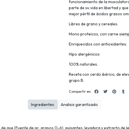
funcionamiento de la musculatura.
parte de su vida en libertad y que
mejor pérfil de ácidos grasos ome
Libres de grano y cereales.
Mono proteicos, con carne siemp
Enriquecidos con antioxidantes.
Hipo alergénicos
100% naturales.
Receta con cerdo ibérico, de ele
grupo B.
Compartir en:
Ingredientes
Analisis garantizado
a de ave (Fuente de ac. grasos Ω-6), guisantes, levadura y extracto de