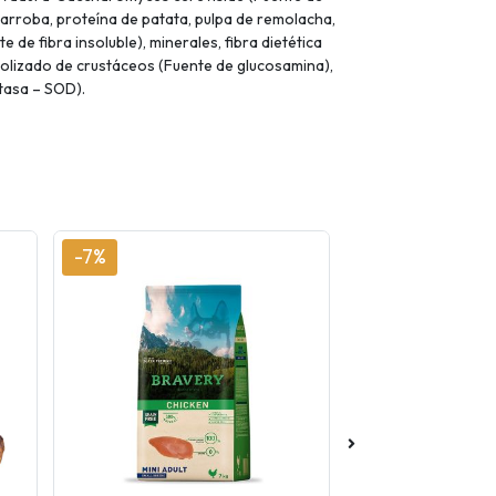
arroba, proteína de patata, pulpa de remolacha,
 de fibra insoluble), minerales, fibra dietética
drolizado de crustáceos (Fuente de glucosamina),
utasa – SOD).
-7%
-5%