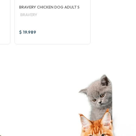
BRAVERY CHICKEN DOG ADULT S
PRO PLAN DOG ADU
RAZA PEQUEÑA
BRAVERY
PRO PLAN
$ 19.989
$ 22.990