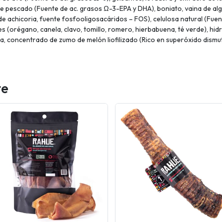
e pescado (Fuente de ac. grasos Ω-3-EPA y DHA), boniato, vaina de alg
de achicoria, fuente fosfooligosacáridos – FOS), celulosa natural (Fuente
es (orégano, canela, clavo, tomillo, romero, hierbabuena, té verde), hi
uca, concentrado de zumo de melón liofilizado (Rico en superóxido dism
te