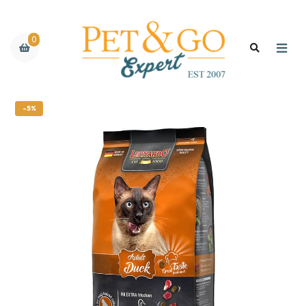
0
-5%