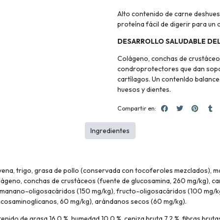
Alto contenido de carne deshuesa
proteína fácil de digerir para un
DESARROLLO SALUDABLE DE
Colágeno, conchas de crustáceos 
condroprotectores que dan soport
cartílagos. Un contenldo balancea
huesos y dientes.
Compartir en:
Ingredientes
vena, trigo, grasa de pollo (conservada con tocoferoles mezclados), ma
olágeno, conchas de crustáceos (fuente de glucosamina, 260 mg/kg), car
), manano-oligosacáridos (150 mg/kg), fructo-oligosacáridos (100 mg/k
glicosaminoglicanos, 60 mg/kg), arándanos secos (60 mg/kg).
ido de grasa 16,0 %, humedad 10,0 %, ceniza bruta 7,2 %, fibras brutas 