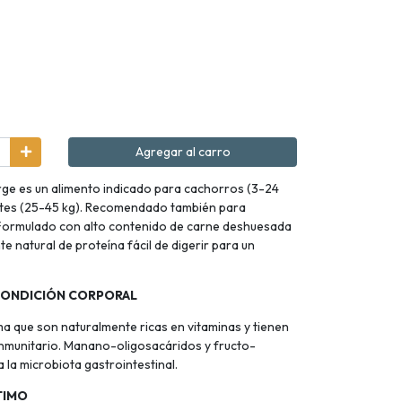
Agregar al carro
rge es un alimento indicado para cachorros (3-24
ntes (25-45 kg). Recomendado también para
 Formulado con alto contenido de carne deshuesada
te natural de proteína fácil de digerir para un
 CONDICIÓN CORPORAL
ma que son naturalmente ricas en vitaminas y tienen
 inmunitario. Manano-oligosacáridos y fructo-
 la microbiota gastrointestinal.
TIMO