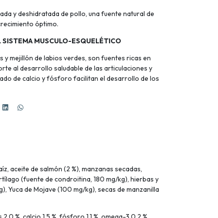
da y deshidratada de pollo, una fuente natural de
 crecimiento óptimo.
L SISTEMA MUSCULO-ESQUELÉTICO
y mejillón de labios verdes, son fuentes ricas en
e al desarrollo saludable de las articulaciones y
do de calcio y fósforo facilitan el desarrollo de los
íz, aceite de salmón (2 %), manzanas secadas,
tílago (fuente de condroitina, 180 mg/kg), hierbas y
g), Yuca de Mojave (100 mg/kg), secas de manzanilla
2,0 %, calcio 1,5 %, fósforo 1,1 %, omega-3 0,2 %,