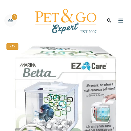
0
-5%