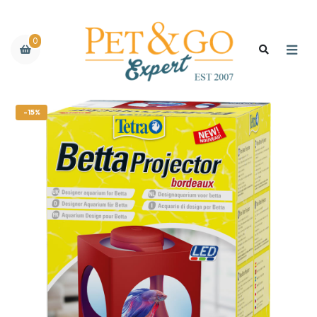
0
-15%