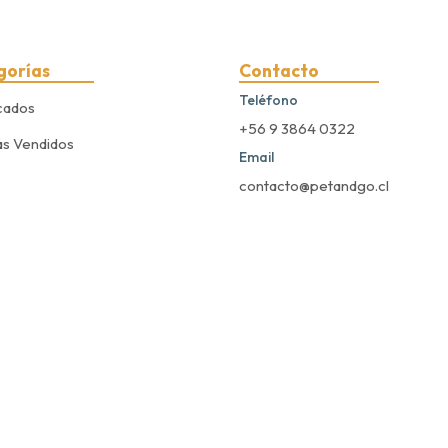
gorías
Contacto
Teléfono
cados
+56 9 3864 0322
s Vendidos
Email
contacto@petandgo.cl