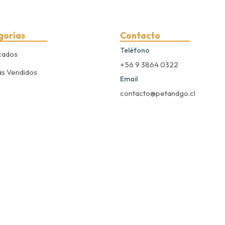
gorías
Contacto
Teléfono
cados
+56 9 3864 0322
s Vendidos
Email
contacto@petandgo.cl