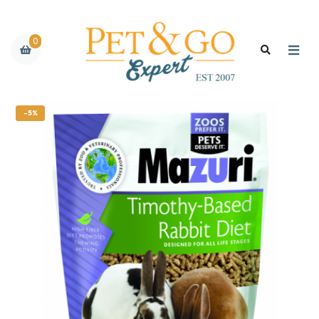
0
-5%