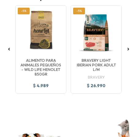
-5%
-5%
-5
ON
ALIMENTO PARA
BRAVERY LIGHT
B
ANIMALES PEQUEÑOS
IBERIAN PORK ADULT
- WILD LIFE HENOLET
L/M
850GR
BRAVERY
$ 4.989
$ 26.990