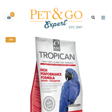
0
-5%