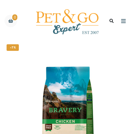
0
-7%