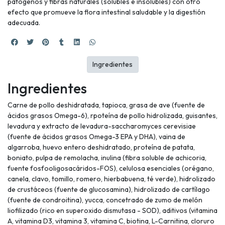
patógenos y fibras naturales (solubles e insolubles) con otro
efecto que promueve la flora intestinal saludable y la digestión
adecuada.
Ingredientes
Ingredientes
Carne de pollo deshidratada, tapioca, grasa de ave (fuente de
ácidos grasos Omega-6), rpoteína de pollo hidrolizada, guisantes,
levadura y extracto de levadura-saccharomyces cerevisiae
(fuente de ácidos grasos Omega-3 EPA y DHA), vaina de
algarroba, huevo entero deshidratado, proteína de patata,
boniato, pulpa de remolacha, inulina (fibra soluble de achicoria,
fuente fosfooligosacáridos-FOS), celulosa esenciales (orégano,
canela, clavo, tomillo, romero, hierbabuena, té verde), hidrolizado
de crustáceos (fuente de glucosamina), hidrolizado de cartílago
(fuente de condroitina), yucca, concetrado de zumo de melón
liofilizado (rico en superoxido dismutasa - SOD), aditivos (vitamina
A, vitamina D3, vitamina 3, vitamina C, biotina, L-Carnitina, cloruro