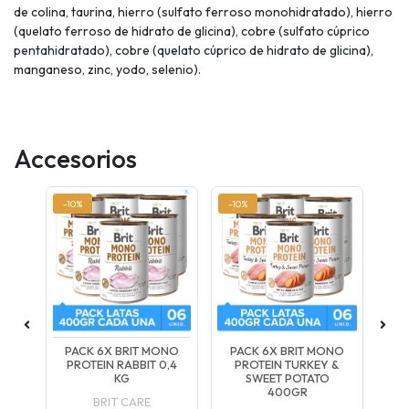
de colina, taurina, hierro (sulfato ferroso monohidratado), hierro
(quelato ferroso de hidrato de glicina), cobre (sulfato cúprico
pentahidratado), cobre (quelato cúprico de hidrato de glicina),
manganeso, zinc, yodo, selenio).
Accesorios
-10%
-10%
-10
ONO
PACK 6X BRIT MONO
PACK 6X BRIT MONO
PA
0 G
PROTEIN RABBIT 0,4
PROTEIN TURKEY &
PR
KG
SWEET POTATO
400GR
BRIT CARE