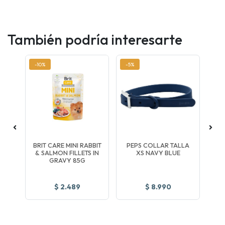
También podría interesarte
-10%
-5%
-5
GHT
BRIT CARE MINI RABBIT
PEPS COLLAR TALLA
C
& SALMON FILLETS IN
XS NAVY BLUE
GRAVY 85G
M
$ 2.489
$ 8.990