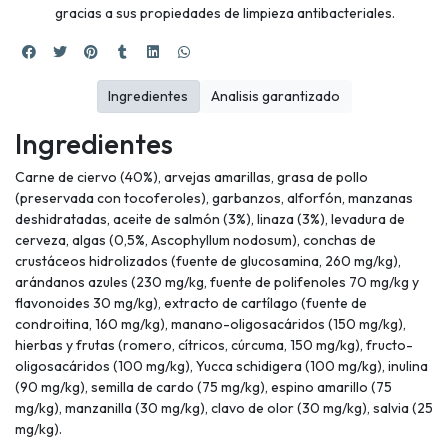
gracias a sus propiedades de limpieza antibacteriales.
Ingredientes
Analisis garantizado
Ingredientes
Carne de ciervo (40%), arvejas amarillas, grasa de pollo
(preservada con tocoferoles), garbanzos, alforfón, manzanas
deshidratadas, aceite de salmón (3%), linaza (3%), levadura de
cerveza, algas (0,5%, Ascophyllum nodosum), conchas de
crustáceos hidrolizados (fuente de glucosamina, 260 mg/kg),
arándanos azules (230 mg/kg, fuente de polifenoles 70 mg/kg y
flavonoides 30 mg/kg), extracto de cartílago (fuente de
condroitina, 160 mg/kg), manano-oligosacáridos (150 mg/kg),
hierbas y frutas (romero, cítricos, cúrcuma, 150 mg/kg), fructo-
oligosacáridos (100 mg/kg), Yucca schidigera (100 mg/kg), inulina
(90 mg/kg), semilla de cardo (75 mg/kg), espino amarillo (75
mg/kg), manzanilla (30 mg/kg), clavo de olor (30 mg/kg), salvia (25
mg/kg).