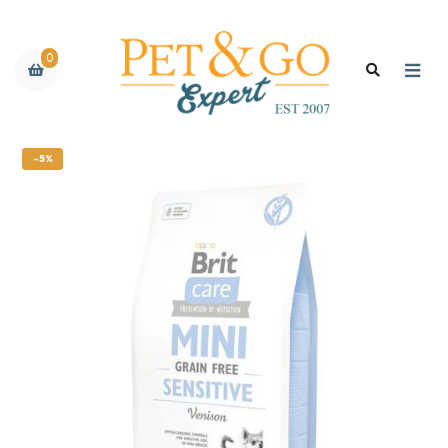
0
-5%