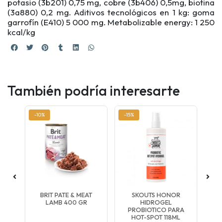
potasio (3b201) 0,75 mg, cobre (3b406) 0,5mg, biotina
(3a880) 0,2 mg. Aditivos tecnológicos en 1 kg: goma
garrofín (E410) 5 000 mg. Metabolizable energy: 1 250
kcal/kg
También podría interesarte
-10%
-15%
-7
BRIT PATE & MEAT
SKOUTS HONOR
B
TIVE
LAMB 400 GR
HIDROGEL
PROBIOTICO PARA
HOT-SPOT 118ML