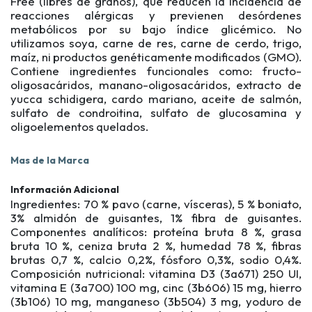
Free (libres de granos), que reducen la incidencia de
reacciones alérgicas y previenen desórdenes
metabólicos por su bajo índice glicémico. No
utilizamos soya, carne de res, carne de cerdo, trigo,
maíz, ni productos genéticamente modificados (GMO).
Contiene ingredientes funcionales como: fructo-
oligosacáridos, manano-oligosacáridos, extracto de
yucca schidigera, cardo mariano, aceite de salmón,
sulfato de condroitina, sulfato de glucosamina y
oligoelementos quelados.
Mas de la Marca
Información Adicional
Ingredientes: 70 % pavo (carne, vísceras), 5 % boniato,
3% almidón de guisantes, 1% fibra de guisantes.
Componentes analíticos: proteína bruta 8 %, grasa
bruta 10 %, ceniza bruta 2 %, humedad 78 %, fibras
brutas 0,7 %, calcio 0,2%, fósforo 0,3%, sodio 0,4%.
Composición nutricional: vitamina D3 (3a671) 250 UI,
vitamina E (3a700) 100 mg, cinc (3b606) 15 mg, hierro
(3b106) 10 mg, manganeso (3b504) 3 mg, yoduro de