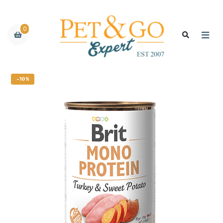
0
-10%