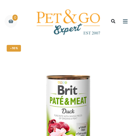
0
-10%