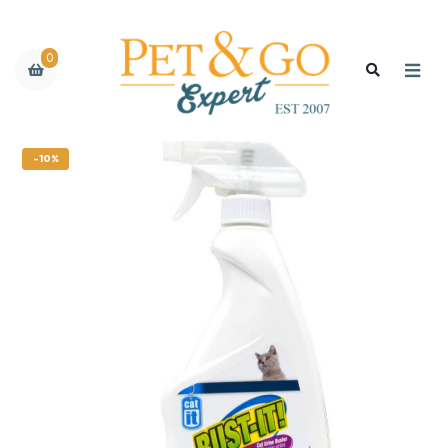
0
-10%