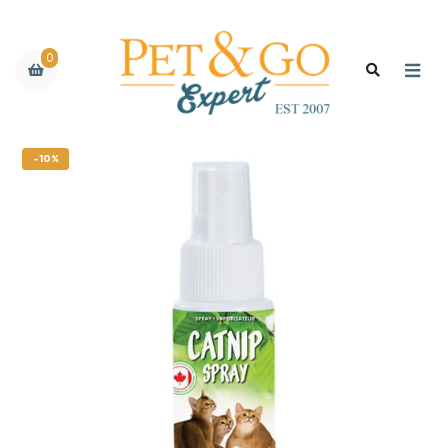
0
-10%