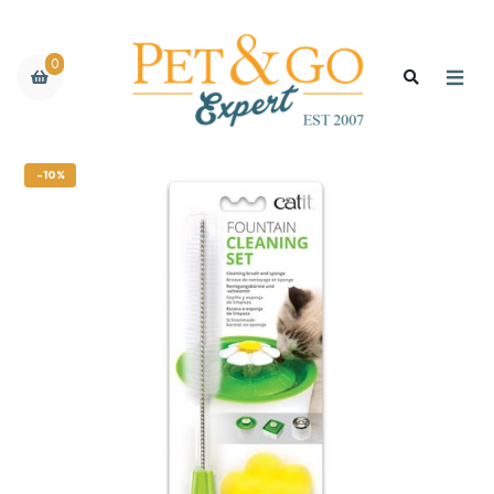
0
-10%