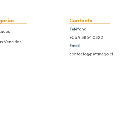
gorías
Contacto
Teléfono
cados
+56 9 3864 0322
s Vendidos
Email
contacto@petandgo.cl