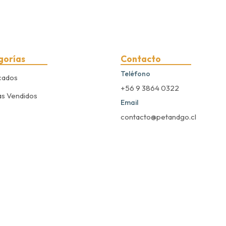
gorías
Contacto
Teléfono
cados
+56 9 3864 0322
s Vendidos
Email
contacto@petandgo.cl