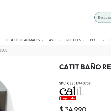
PEQUEÑOS ANIMALES
AVES
REPTILES
PECES
BLUE
CATIT BAÑO R
SKU: 022517440759
Agotado.
$ 34.990