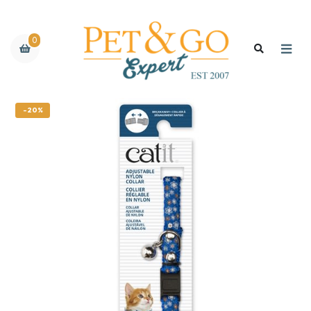
0
-20%