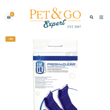
0
-5%