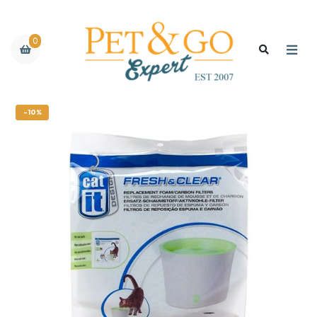
0
-10%