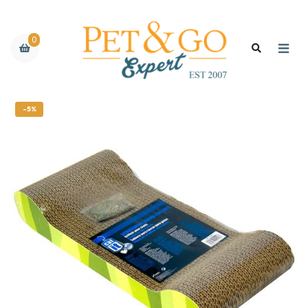
0
-5%