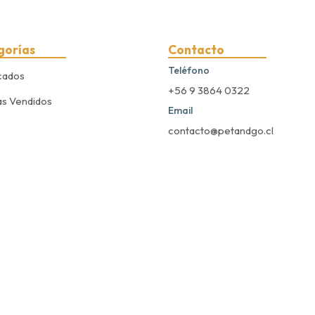
gorías
Contacto
Teléfono
cados
+56 9 3864 0322
s Vendidos
Email
contacto@petandgo.cl