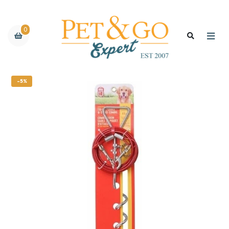
0
-5%