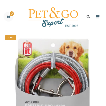
0
-10%