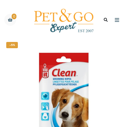
0
-5%