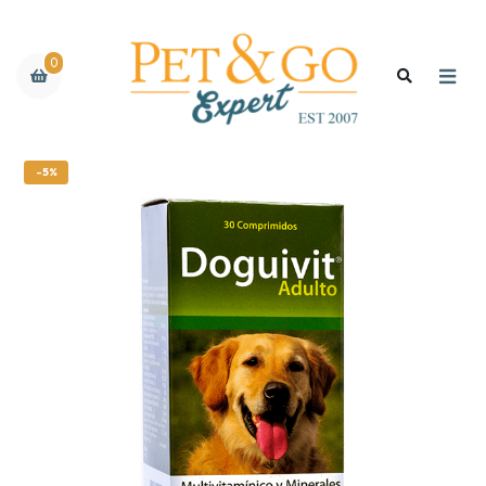
0
-5%