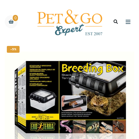
0
-5%