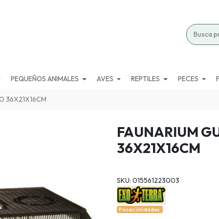
PEQUEÑOS ANIMALES
AVES
REPTILES
PECES
CO 36X21X16CM
FAUNARIUM GU
36X21X16CM
SKU: 015561223003
Pocas Unidades.