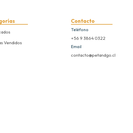
gorías
Contacto
Teléfono
cados
+56 9 3864 0322
s Vendidos
Email
contacto@petandgo.cl