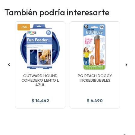
También podría interesarte
-15%
-5
G
OUTWARD HOUND
PQ PEACH DOGGY
COMEDERO LENTO L
INCREDIBUBBLES
AZUL
$ 14.442
$ 6.490