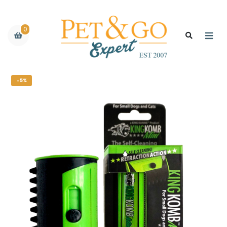
0
-5%