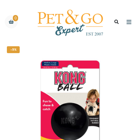
0
-5%