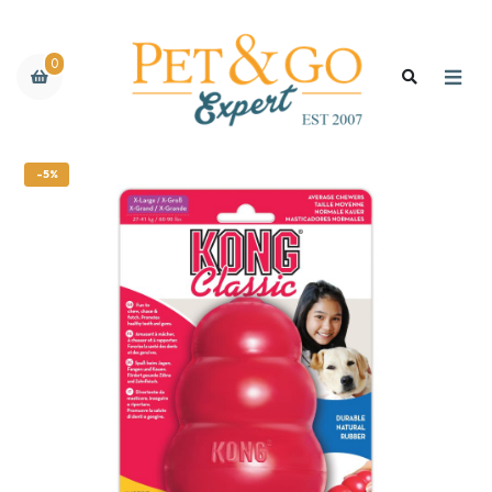
0
-5%