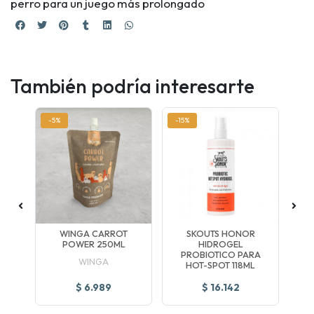
perro para un juego más prolongado
También podría interesarte
-5%
-15%
-30
NAL
WINGA CARROT
SKOUTS HONOR
NU
EED
POWER 250ML
HIDROGEL
AD
PROBIOTICO PARA
WINGA
HOT-SPOT 118ML
$ 6.989
$ 16.142