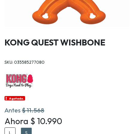
KONG QUEST WISHBONE
SKU: 035585277080
Agotado.
Antes
$ 11.568
Ahora $ 10.990
L
S