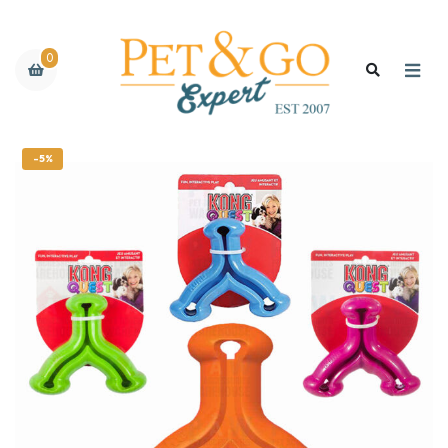
0
-5%