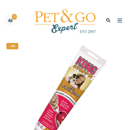
0
-5%