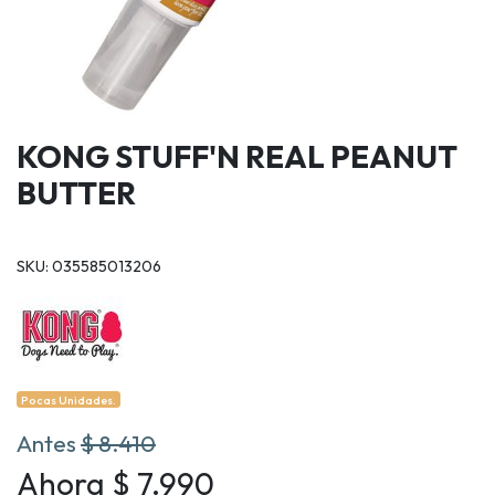
KONG STUFF'N REAL PEANUT
BUTTER
SKU: 035585013206
Pocas Unidades.
Antes
$ 8.410
Ahora $ 7.990