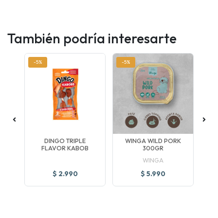
También podría interesarte
-5%
-5%
-5
DINGO TRIPLE
WINGA WILD PORK
FLAVOR KABOB
300GR
TR
WINGA
$ 2.990
$ 5.990