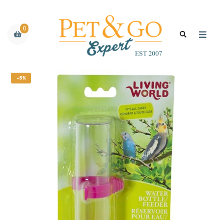
0
-5%