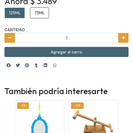
Ahora $ 3.489
125ML
75ML
CANTIDAD
Agregar al carro
También podría interesarte
-5%
-10%