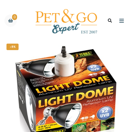
0
-5%