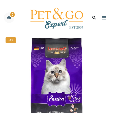
0
-5%