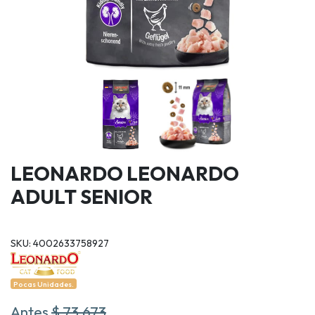
LEONARDO LEONARDO
ADULT SENIOR
SKU: 4002633758927
Pocas Unidades.
Antes
$ 73.673